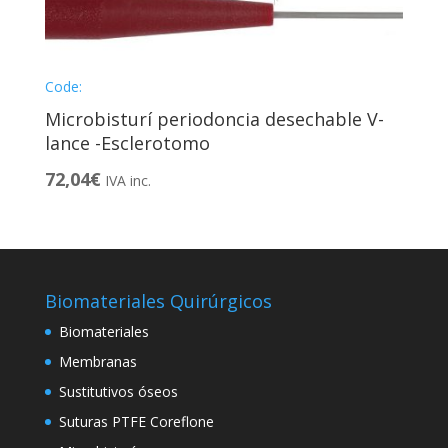
Code:
Microbisturí periodoncia desechable V-
lance -Esclerotomo
72,04
€
IVA inc.
Biomateriales Quirúrgicos
Biomateriales
Membranas
Sustitutivos óseos
Suturas PTFE Coreflone