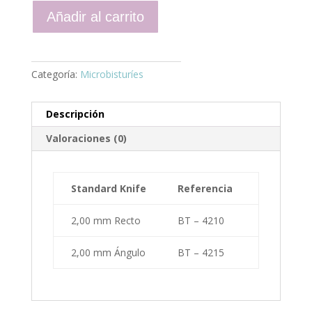
-
Añadir al carrito
cuchilla
y
punta
cantidad
Categoría:
Microbisturíes
Descripción
Valoraciones (0)
Standard Knife
Referencia
2,00 mm Recto
BT – 4210
2,00 mm Ángulo
BT – 4215