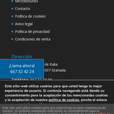
Microbisturíes
Contacto
Política de cookies
Aviso legal
Politica de privacidad
Condiciones de venta
Dirección
Dirección:
Avenida de Italia
¡Llama ahora!
Granada España, 18007 Granada
667 32 42 24
Teléfono:
667 32 42 24
Este sitio web utiliza cookies para que usted tenga la mejor
Email :
Contacto@biomaterialesquirurgicos.es
experiencia de usuario. Si continúa navegando está dando su
consentimiento para la aceptación de las mencionadas cookies
y la aceptación de nuestra
política de cookies
, pinche el enlace
para mayor información
Este sitio web utiliza cookies para que usted tenga la mejor experiencia de
Más info
.
usuario. Si continúa navegando está dando su consentimiento para la