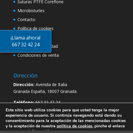
Suturas PTFE Coreflone
Microbisturíes
Contacto
Política de cookies
¡Llama ahora!
Aviso legal
667 32 42 24
Politica de privacidad
Condiciones de venta
Dirección
Dirección:
Avenida de Italia
Granada España, 18007 Granada
Teléfono:
667 32 42 24
Este sitio web utiliza cookies para que usted tenga la mejor
Email :
Contacto@biomaterialesquirurgicos.es
experiencia de usuario. Si continúa navegando está dando su
consentimiento para la aceptación de las mencionadas cookies
y la aceptación de nuestra
política de cookies
, pinche el enlace
para mayor información